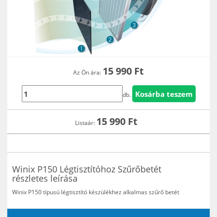
15 990
Ft
Az Ön ára:
db.
15 990
Ft
Listaár:
Winix P150 Légtisztítóhoz Szűrőbetét
részletes leírása
Winix P150 típusú légtisztító készülékhez alkalmas szűrő betét