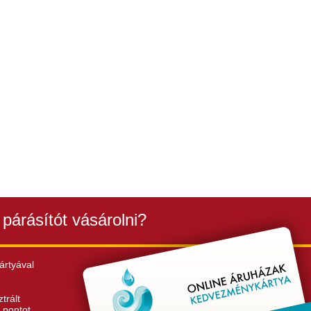
párásítót vásárolni?
ártyával
trált
 pontot