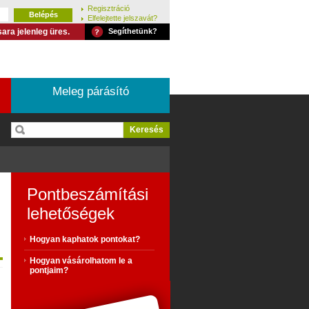
Regisztráció
Elfelejtette jelszavát?
ara jelenleg üres.
Segíthetünk?
Meleg párásító
Pontbeszámítási
lehetőségek
Hogyan kaphatok pontokat?
Hogyan vásárolhatom le a
pontjaim?