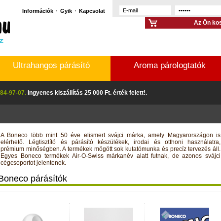
Információk
Gyik
Kapcsolat
Az Ön kos
Ultrahangos párásító
Aroma párologtatók
84-97-07.
Ingyenes kiszállítás 25 000 Ft. érték felett!.
A Boneco több mint 50 éve elismert svájci márka, amely Magyarországon is
elérhető. Légtisztító és párásító készülékek, irodai és otthoni használatra,
prémium minőségben. A termékek mögött sok kutatómunka és precíz tervezés áll.
Egyes Boneco termékek Air-O-Swiss márkanév alatt futnak, de azonos svájci
cégcsoportot jelentenek.
Boneco párásítók