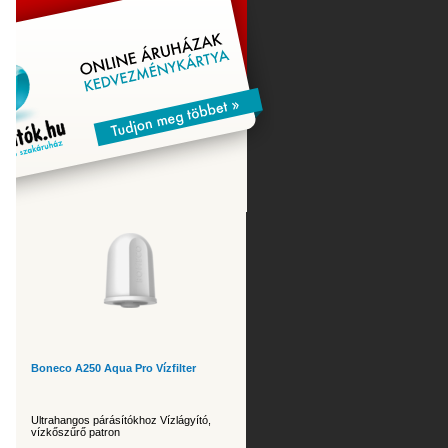
Boneco A250 Aqua Pro Vízfilter
Ultrahangos párásítókhoz Vízlágyító,
vízkőszűrő patron