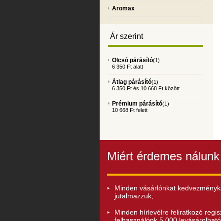
Aromax
Ár szerint
Olcsó párásító
(1)
6 350 Ft alatt
Átlag párásító
(1)
6 350 Ft és 10 668 Ft között
Prémium párásító
(1)
10 668 Ft felett
Miért érdemes nálunk 
Minden vásárlónkat kedvezményk
jutalmazzuk,
Minden hírlevélre feliratkozó regisz
felhasználónk 5 000 levásárolható