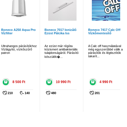
Boneco A250 Aqua Pro
Boneco 7017 Ionizáló
Boneco 7417 Calc Off
Vízfilter
Ezüst Pálcika Iss
Vízkőmentesítő
Ultrahangos párásítókhoz
Az ezüst már régóta
A Calc off használatával
Vízlágyító, vízkőszűrő
közismert antibakteriális
még egyszerűbbé válik a
patron
tulajdonságáról. Párásító
párásítók és légtisztítók
takarít...
készülék�...
8 500 Ft
10 990 Ft
4 990 Ft
210
140
480
201