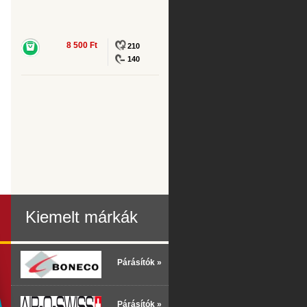
8 500 Ft
210
140
Kiemelt márkák
Párásítók »
Párásítók »