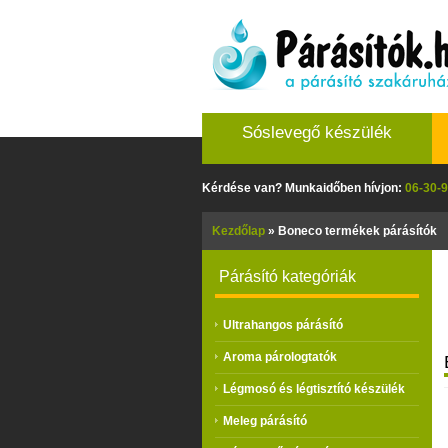
Sóslevegő készülék
Kérdése van? Munkaidőben hívjon:
06-30-9
Kezdőlap
»
Boneco termékek párásítók
Párásító kategóriák
Ultrahangos párásító
Aroma párologtatók
Légmosó és légtisztító készülék
Meleg párásító