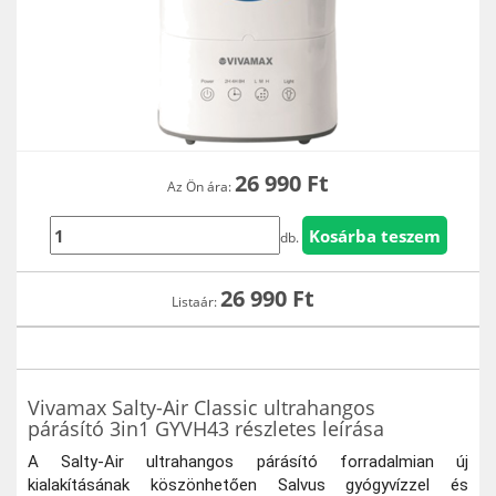
26 990
Ft
Az Ön ára:
db.
26 990
Ft
Listaár:
Vivamax Salty-Air Classic ultrahangos
párásító 3in1 GYVH43 részletes leírása
A Salty-Air ultrahangos párásító forradalmian új
kialakításának köszönhetően Salvus gyógyvízzel és