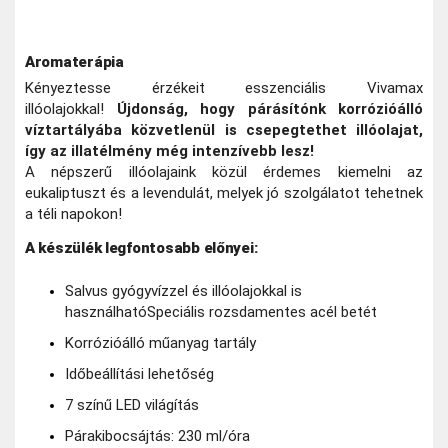
Aromaterápia
Kényeztesse érzékeit esszenciális Vivamax
illóolajokkal!
Újdonság, hogy párásítónk korrózióálló
víztartályába közvetlenül is csepegtethet illóolajat,
így az illatélmény még intenzívebb lesz!
A népszerű illóolajaink közül érdemes kiemelni az
eukaliptuszt és a levendulát, melyek jó szolgálatot tehetnek
a téli napokon!
A készülék legfontosabb előnyei:
Salvus gyógyvízzel és illóolajokkal is
használható
Speciális rozsdamentes acél betét
Korrózióálló műanyag tartály
Időbeállítási lehetőség
7 színű LED világítás
Párakibocsájtás: 230 ml/óra