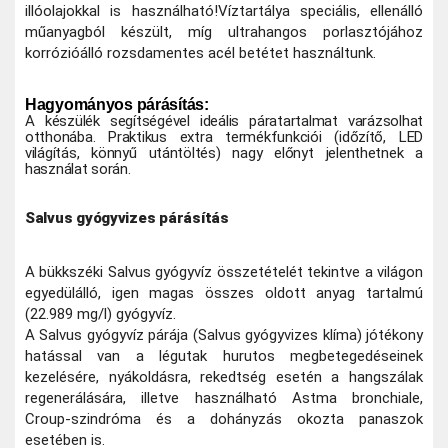
illóolajokkal is használható!
Víztartálya speciális, ellenálló
műanyagból készült, míg ultrahangos porlasztójához
korrózióálló rozsdamentes acél betétet használtunk.
Hagyományos párásítás:
A készülék segítségével ideális páratartalmat varázsolhat
otthonába. Praktikus extra termékfunkciói (időzítő, LED
világítás, könnyű utántöltés) nagy előnyt jelenthetnek a
használat során.
Salvus gyógyvizes párásítás
A bükkszéki Salvus gyógyvíz összetételét tekintve a világon
egyedülálló, igen magas összes oldott anyag tartalmú
(22.989 mg/l) gyógyvíz.
A Salvus gyógyvíz párája (Salvus gyógyvizes klíma) jótékony
hatással van a légutak hurutos megbetegedéseinek
kezelésére, nyákoldásra, rekedtség esetén a hangszálak
regenerálására, illetve használható Astma bronchiale,
Croup-szindróma és a dohányzás okozta panaszok
esetében is.