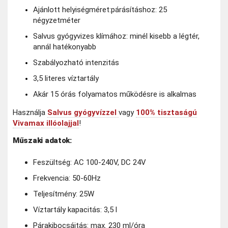
Ajánlott helyiségméret:
párásításhoz: 25
négyzetméter
Salvus gyógyvizes klímához: minél kisebb a légtér,
annál hatékonyabb
Szabályozható intenzitás
3,5 literes víztartály
Akár 15 órás folyamatos működésre is alkalmas
Használja
Salvus gyógyvízzel
vagy
100% tisztaságú
Vivamax illóolajjal
!
Műszaki adatok:
Feszültség: AC 100-240V, DC 24V
Frekvencia: 50-60Hz
Teljesítmény: 25W
Víztartály kapacitás: 3,5 l
Párakibocsájtás: max. 230 ml/óra