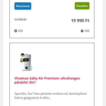
Kosárba
Részletek
19 990 Ft
19 990 Ft
450
300
Vivamax Salty-Air Premium ultrahangos
párásító 3in1
Speciális, 3az1-ben párásító rendszerrel, távirányítóval
Salvus gyógyvízzel és illóo...